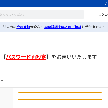
会
ようこ
法人様の
会員登録
大歓迎！
納期確認や導入のご相談
も受付中です！
は
【
パスワード再設定
】
をお願いいたします
い。
：