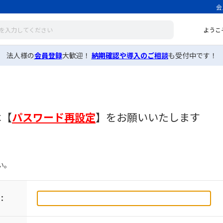
会
ようこ
法人様の
会員登録
大歓迎！
納期確認や導入のご相談
も受付中です！
は
【
パスワード再設定
】
をお願いいたします
い。
：