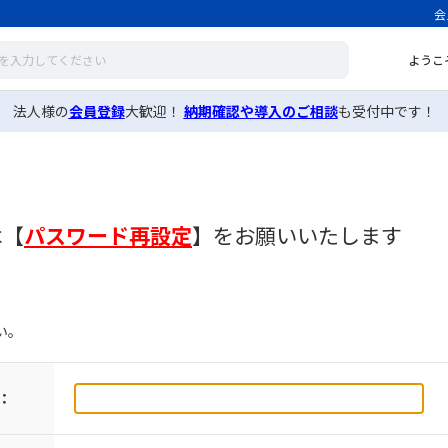
会
ようこ
法人様の
会員登録
大歓迎！
納期確認や導入のご相談
も受付中です！
は
【
パスワード再設定
】
をお願いいたします
い。
：