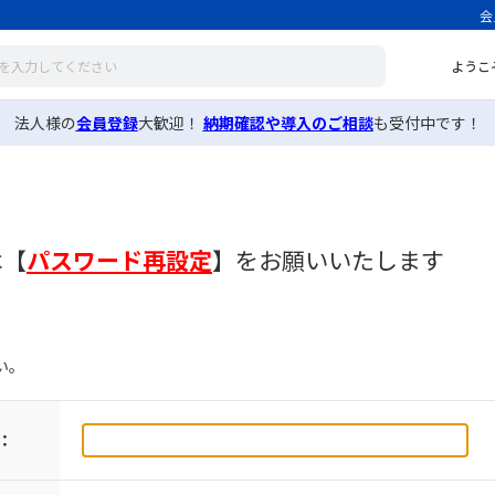
会
ようこ
法人様の
会員登録
大歓迎！
納期確認や導入のご相談
も受付中です！
は
【
パスワード再設定
】
をお願いいたします
い。
：