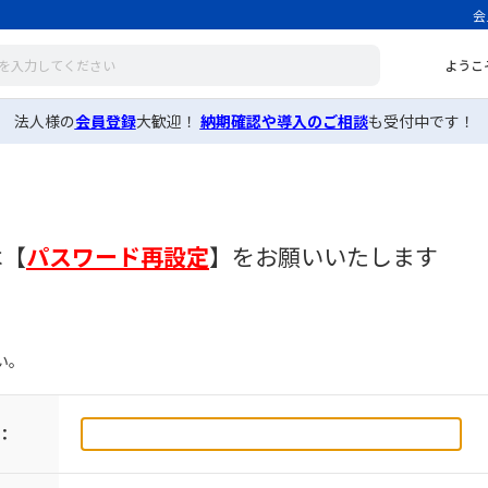
会
ようこ
法人様の
会員登録
大歓迎！
納期確認や導入のご相談
も受付中です！
は
【
パスワード再設定
】
をお願いいたします
い。
：