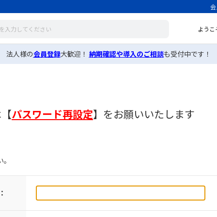
会
ようこ
法人様の
会員登録
大歓迎！
納期確認や導入のご相談
も受付中です！
は
【
パスワード再設定
】
をお願いいたします
い。
：