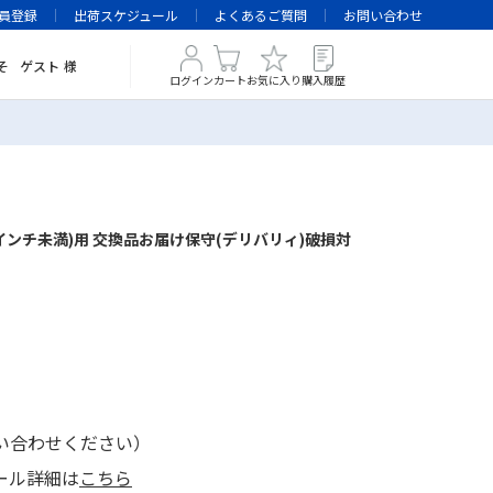
員登録
出荷スケジュール
よくあるご質問
お問い合わせ
そ
ゲスト
様
ログイン
カート
お気に入り
購入履歴
インチ未満)用 交換品お届け保守(デリバリィ)破損対
い合わせください）
ール詳細は
こちら