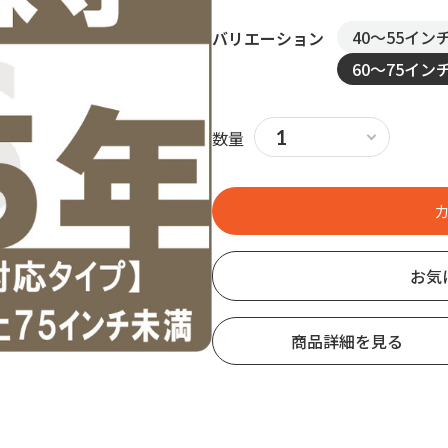
40～55イン
バリエーション
60～75イン
数量
お気
商品詳細を見る