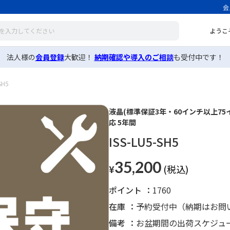
会
ようこ
法人様の
会員登録
大歓迎！
納期確認や導入のご相談
も受付中です！
SH5
液晶(標準保証3年・60インチ以上75
応 5年間
ISS-LU5-SH5
35,200
¥
ポイント
1760
在庫
予約受付中（納期はお問
備考
お盆期間の出荷スケジュ