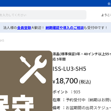
会
ようこ
法人様の
会員登録
大歓迎！
納期確認や導入のご相談
も受付中です！
SH5
液晶(標準保証3年・40インチ以上55
応 5年間
ISS-LU3-SH5
18,700
¥
ポイント
935
在庫
予約受付中（納期はお問
備考
お盆期間の出荷スケジュ