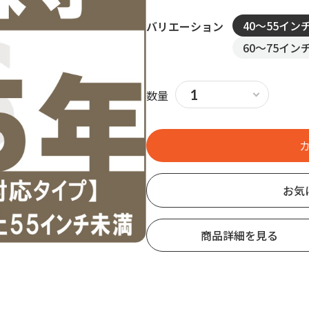
40～55イン
バリエーション
60～75イン
数量
お気
商品詳細を見る