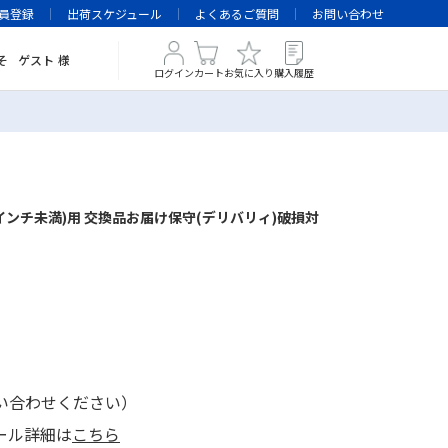
員登録
出荷スケジュール
よくあるご質問
お問い合わせ
そ
ゲスト
様
ログイン
カート
お気に入り
購入履歴
インチ未満)用 交換品お届け保守(デリバリィ)破損対
い合わせください）
ール詳細は
こちら