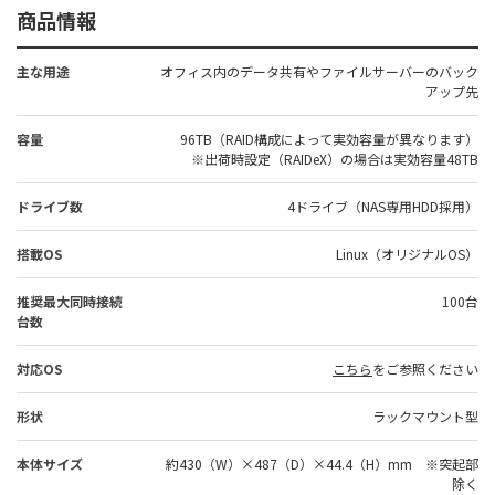
商品情報
主な用途
オフィス内のデータ共有やファイルサーバーのバック
アップ先
容量
96TB（RAID構成によって実効容量が異なります）
※出荷時設定（RAIDeX）の場合は実効容量48TB
ドライブ数
4ドライブ（NAS専用HDD採用）
搭載OS
Linux（オリジナルOS）
推奨最大同時接続
100台
台数
対応OS
こちら
をご参照ください
形状
ラックマウント型
本体サイズ
約430（W）×487（D）×44.4（H）mm ※突起部
除く