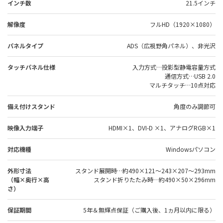
インチ数
21.5インチ
解像度
フルHD（1920×1080）
パネルタイプ
ADS（広視野角パネル）、非光沢
タッチパネル仕様
入力方式…投影型静電容量方式
通信方式…USB 2.0
マルチタッチ…10点対応
備え付けスタンド
角度のみ調節可
映像入力端子
HDMI×1、DVI-D ×1、アナログRGB×1
対応機種
Windowsパソコン
外形寸法
スタンド展開時…約490×121～243×207～293mm
（幅×奥行×高
スタンド折りたたみ時…約490×50×296mm
さ）
保証期間
5年＆無輝点保証（ご購入後、1ヵ月以内に限る）