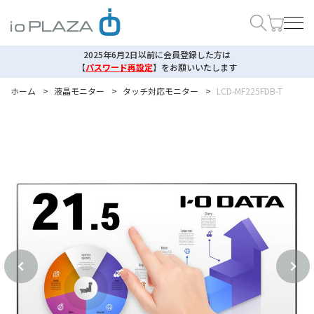
2025年6月2日以前に会員登録した方は
【
パスワード再設定
】
をお願いいたします
ホーム
>
液晶モニター
>
タッチ対応モニター
>
LCD-MF225FDB-T