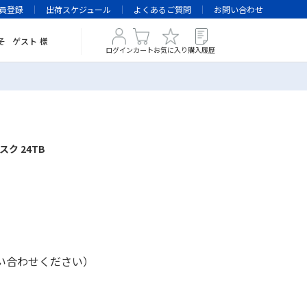
員登録
出荷スケジュール
よくあるご質問
お問い合わせ
そ
ゲスト
様
ログイン
カート
お気に入り
購入履歴
ク 24TB
い合わせください）