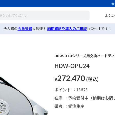
会
ようこ
法人様の
会員登録
大歓迎！
納期確認や導入のご相談
も受付中です！
HDW-UTUシリーズ用交換ハードディス
HDW-OPU24
272,470
¥
ポイント
13623
在庫
予約受付中（納期はお問
備考
受注生産