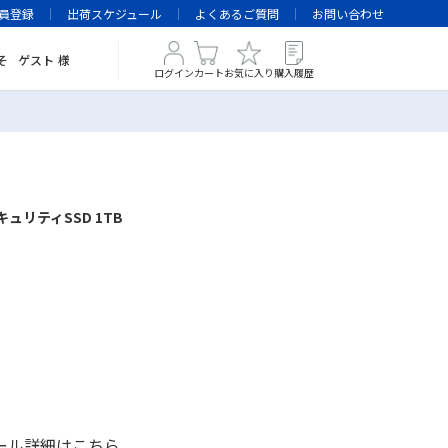
員登録
出荷スケジュール
よくあるご質問
お問い合わせ
そ
ゲスト
様
ログイン
カート
お気に入り
購入履歴
 セキュリティSSD 1TB
ール詳細は
こちら