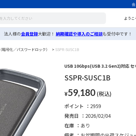
会
ようこ
法人様の
会員登録
大歓迎！
納期確認や導入のご相談
も受付中です！
D（暗号化／パスワードロック）
>
SSPR-SUSC1B
USB 10Gbps(USB 3.2 Gen2)対応
SSPR-SUSC1B
59,180
¥
ポイント
2959
発売日
2026/02/04
在庫
あり
備考
お盆期間の出荷スケジュ