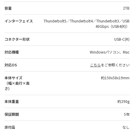
容量
2TB
インターフェイス
Thunderbolt5／Thunderbolt4／Thunderbolt3／USB
40Gbps（USB4(R)）
コネクター形状
USB-C(R)
対応機種
Windowsパソコン、Mac
対応OS
こちら
をご参照ください
本体サイズ
約150x58x19mm
（幅×奥行×高
さ）
本体重量
約290g
保証期間
5年
添付品
なし