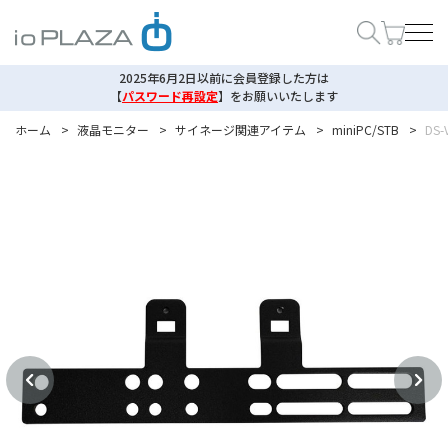
2025年6月2日以前に会員登録した方は
【
パスワード再設定
】
をお願いいたします
ホーム
>
液晶モニター
>
サイネージ関連アイテム
>
miniPC/STB
>
DS-