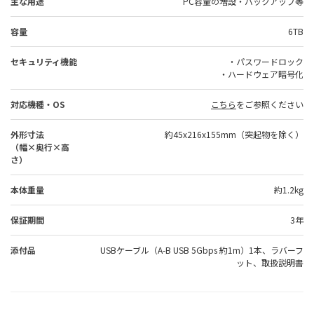
主な用途
PC容量の増設・バックアップ等
容量
6TB
セキュリティ機能
・パスワードロック
・ハードウェア暗号化
対応機種・OS
こちら
をご参照ください
外形寸法
約45x216x155mm（突起物を除く）
（幅×奥行×高
さ）
本体重量
約1.2kg
保証期間
3年
添付品
USBケーブル（A-B USB 5Gbps 約1m）1本、ラバーフ
ット、取扱説明書