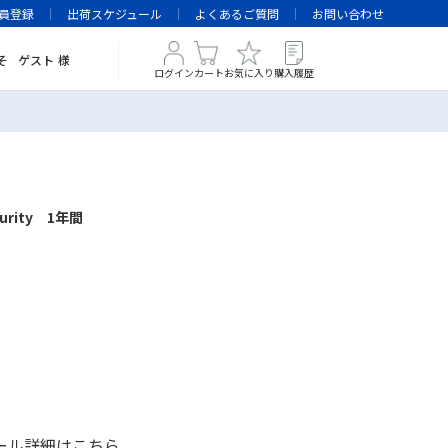
員登録
出荷スケジュール
よくあるご質問
お問い合わせ
そ
ゲスト
様
ログイン
カート
お気に入り
購入履歴
urity 1年間
ール詳細は
こちら