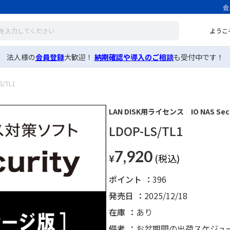
会
ようこ
法人様の
会員登録
大歓迎！
納期確認や導入のご相談
も受付中です！
S/TL1
LAN DISK用ライセンス IO NAS Sec
LDOP-LS/TL1
7,920
¥
ポイント
396
発売日
2025/12/18
在庫
あり
備考
お盆期間の出荷スケジュ