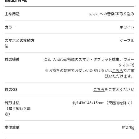
主な用途
スマホへの音楽CD取り込み
カラー
ホワイト
スマホとの接続方
ケーブル
法
対応機種
iOS、Android搭載のスマホ・タブレット端末、ウォー
クマン(R)
※お持ちの端末でお使いいただけるかは
こちら
でご確
認いただけます。
対応OS
こちら
をご参照ください
外形寸法
約143x146x15mm（突起物を除く）
（幅×奥行×高
さ）
本体重量
約270g