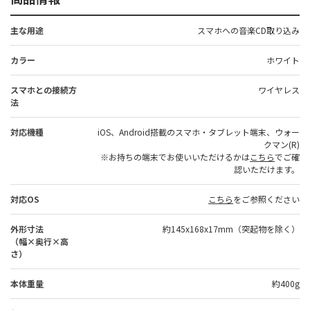
主な用途
スマホへの音楽CD取り込み
カラー
ホワイト
スマホとの接続方
ワイヤレス
法
対応機種
iOS、Android搭載のスマホ・タブレット端末、ウォー
クマン(R)
※お持ちの端末でお使いいただけるかは
こちら
でご確
認いただけます。
対応OS
こちら
をご参照ください
外形寸法
約145x168x17mm（突起物を除く）
（幅×奥行×高
さ）
本体重量
約400g