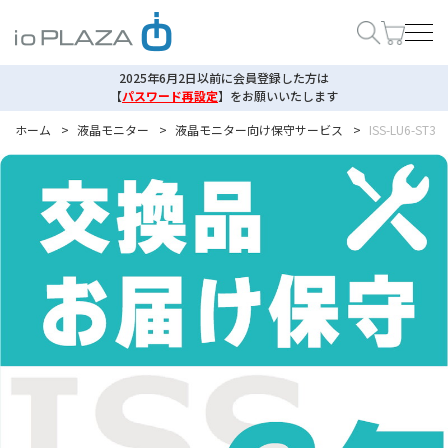
2025年6月2日以前に会員登録した方は
【
パスワード再設定
】
をお願いいたします
ホーム
>
液晶モニター
>
液晶モニター向け保守サービス
>
ISS-LU6-ST3