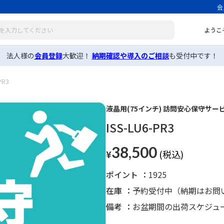
会
ようこ
法人様の
会員登録
大歓迎！
納期確認や導入のご相談
も受付中です！
PR3
液晶用(75インチ) 訪問安心保守サー
ISS-LU6-PR3
38,500
¥
ポイント
1925
在庫
予約受付中（納期はお問
備考
お盆期間の出荷スケジュ