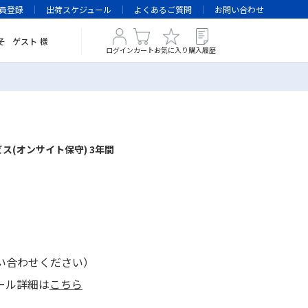
員登録
出荷スケジュール
よくあるご質問
お問い合わせ
そ
ゲスト
様
ログイン
カート
お気に入り
購入履歴
ビス(オンサイト保守) 3年間
い合わせください）
ール詳細は
こちら