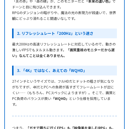
「炎の赤」や「森の緑」が、このモニターだと
「本来の濃い色」
で
ドーンと目に飛び込んできます。
RPGのダンジョンの暗がりや、魔法の光の表現力が段違いで、世界
観にどっぷり浸れること間違いなしです。
2. リフレッシュレート「200Hz」という速さ
最大200Hzの高速リフレッシュレートに対応しているので、動きの
激しいFPSでもヌルヌル動きます。
「画質重視のモニターだから遅
い」なんてことは全くありません
。
3. 「4K」ではなく、あえての「WQHD」
27インチというサイズでは、フルHDだとドットの粗さが気になり
がちですが、4KだとPCへの負荷が高すぎてフレームレートが出に
くい……（もちろん、PCスペックによりますが）。そこで、画質と
PC負荷のバランスが良い
「WQHD」
という仕様を採用していま
す。
つまり、
「ガチで勝ちに行くFPS」も「映像美を楽しむRPG」も、