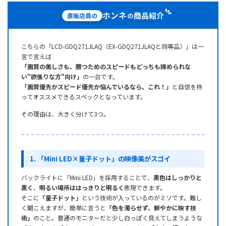
ホンネ
商品紹介
直販店員の
の
こちらの「LCD-GDQ271JLAQ（EX-GDQ271JLAQと同等品）」は一
言で言えば
「画質の美しさも、勝つためのスピードもどっちも諦められな
い"欲張りな方"向け」
の一台です。
「画質優先かスピード優先か悩んでいるなら、これ！」
と自信を持
ってオススメできるスペックとなっています。
その理由は、大きく分けて3つ。
1. 「Mini LED×量子ドット」の映像美がスゴイ
バックライトに「Mini LED」を採用することで、
黒色はしっかりと
黒く
、
明るい場所ははっきりと明るく
表現できます。
そこに
「量子ドット」
という技術が入っているのがミソです。難し
く聞こえますが、簡単に言うと
「色を濁らせず、鮮やかに映す技
術」
のこと。普通のモニターだと少し白っぽく見えてしまうような