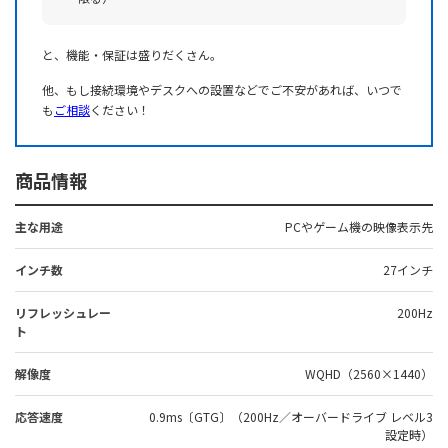
と、機能・保証は盛りだくさん。
他、もし接続環境やデスクへの設置などでご不安があれば、いつで
も
ご相談
ください！
商品情報
主な用途
PCやゲーム機の映像表示先
インチ数
27インチ
リフレッシュレー
200Hz
ト
解像度
WQHD（2560×1440）
応答速度
0.9ms〔GTG〕（200Hz／オーバードライブ レベル3
設定時）