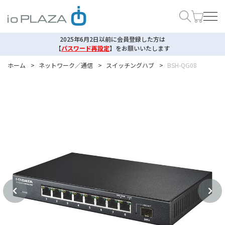
2025年6月2日以前に会員登録した方は
【
パスワード再設定
】
をお願いいたします
ホーム
>
ネットワーク／通信
>
スイッチングハブ
>
BSH-QG08