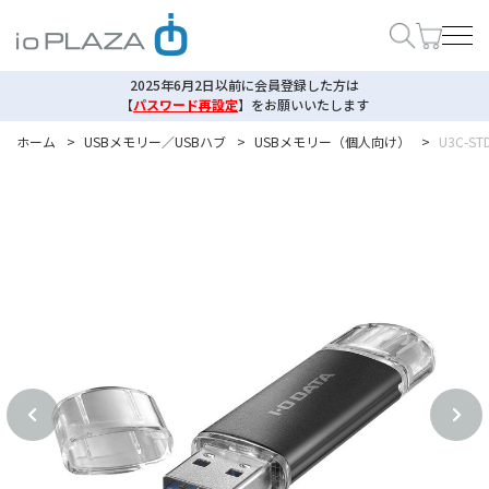
2025年6月2日以前に会員登録した方は
【
パスワード再設定
】
をお願いいたします
ホーム
>
USBメモリー／USBハブ
>
USBメモリー（個人向け）
>
U3C-ST