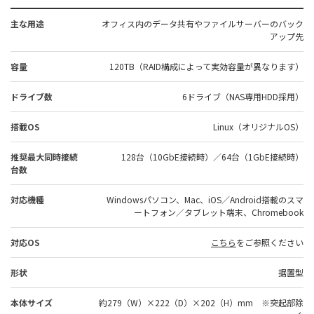
主な用途
オフィス内のデータ共有やファイルサーバーのバック
アップ先
容量
120TB（RAID構成によって実効容量が異なります）
ドライブ数
6ドライブ（NAS専用HDD採用）
搭載OS
Linux（オリジナルOS）
推奨最大同時接続
128台（10GbE接続時）／64台（1GbE接続時）
台数
対応機種
Windowsパソコン、Mac、iOS／Android搭載のスマ
ートフォン／タブレット端末、Chromebook
対応OS
こちら
をご参照ください
形状
据置型
本体サイズ
約279（W）×222（D）×202（H）mm ※突起部除