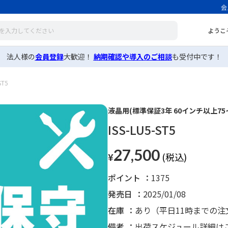
会
ようこ
法人様の
会員登録
大歓迎！
納期確認や導入のご相談
も受付中です！
ST5
液晶用(標準保証3年 60インチ以上75
ISS-LU5-ST5
27,500
¥
ポイント
1375
発売日
2025/01/08
在庫
あり（平日11時までの
備考
出荷スケジュール詳細は