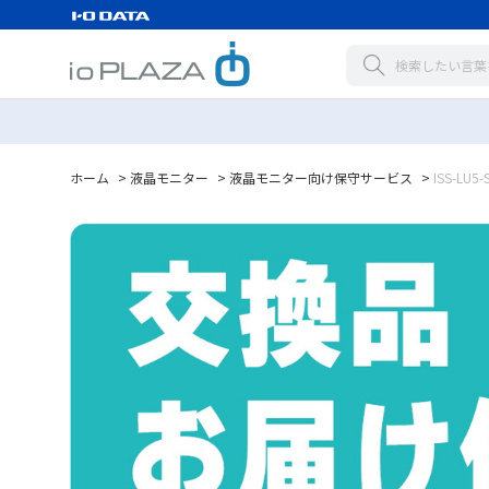
ホーム
>
液晶モニター
>
液晶モニター向け保守サービス
>
ISS-LU5-