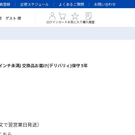
員登録
出荷スケジュール
よくあるご質問
お問い合わせ
そ
ゲスト
様
ログイン
カート
お気に入り
購入履歴
インチ未満) 交換品お届け(デリバリィ)保守 5年
注文で翌営業日発送）
こちら