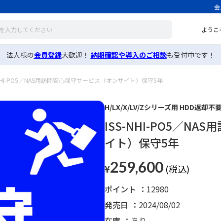
会
ようこ
法人様の
会員登録
大歓迎！
納期確認や導入のご相談
も受付中です！
-NHI-PO5／NAS用訪問安心保守サービス（オンサイト）保守5年
H/LX/X/LV/Zシリーズ用 HDD返却
ISS-NHI-PO5／
イト）保守5年
259,600
¥
ポイント
12980
発売日
2024/08/02
在庫
あり