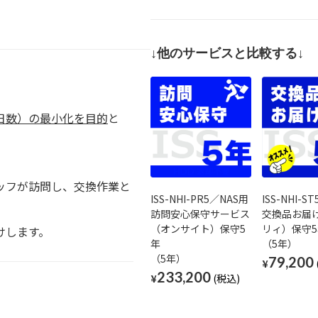
↓他のサービスと比較する↓
日数）の最小化を目的
と
ッフが訪問し、交換作業と
ISS-NHI-PR5／NAS用
ISS-NHI-S
訪問安心保守サービス
交換品お届
（オンサイト）保守5
リィ）保守5
けします。
年
（5年）
（5年）
79,200
¥
233,200
¥