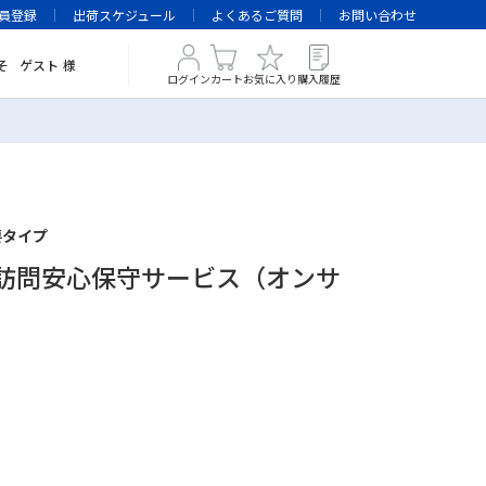
員登録
出荷スケジュール
よくあるご質問
お問い合わせ
そ
ゲスト
様
ログイン
カート
お気に入り
購入履歴
不要タイプ
NAS用訪問安心保守サービス（オンサ