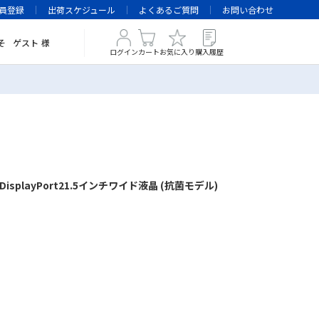
員登録
出荷スケジュール
よくあるご質問
お問い合わせ
そ
ゲスト
様
ログイン
カート
お気に入り
購入履歴
splayPort21.5インチワイド液晶 (抗菌モデル)