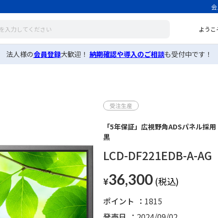
会
ようこ
法人様の
会員登録
大歓迎！
納期確認や導入のご相談
も受付中です！
「5年保証」広視野角ADSパネル採用 Di
黒
LCD-DF221EDB-A-AG
36,300
¥
ポイント
1815
発売日
2024/09/02