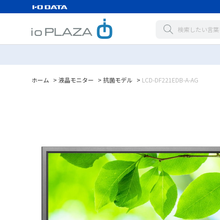
ホーム
>
液晶モニター
>
抗菌モデル
>
LCD-DF221EDB-A-AG