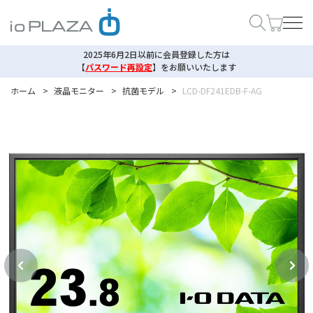
2025年6月2日以前に会員登録した方は
【
パスワード再設定
】
をお願いいたします
ホーム
>
液晶モニター
>
抗菌モデル
>
LCD-DF241EDB-F-AG