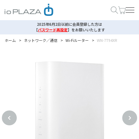
2025年6月2日以前に会員登録した方は
【
パスワード再設定
】
をお願いいたします
ホーム
>
ネットワーク／通信
>
Wi-Fiルーター
>
WN-7T94XR