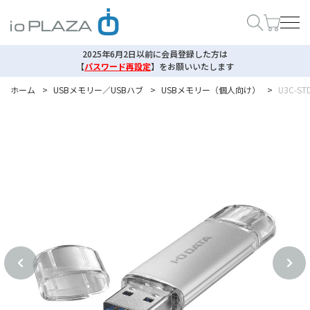
2025年6月2日以前に会員登録した方は
【
パスワード再設定
】
をお願いいたします
ホーム
>
USBメモリー／USBハブ
>
USBメモリー（個人向け）
>
U3C-ST