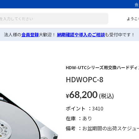
会
ようこ
法人様の
会員登録
大歓迎！
納期確認や導入のご相談
も受付中です！
HDW-UTCシリーズ用交換ハードディス
HDWOPC-8
68,200
¥
ポイント
3410
在庫
あり
備考
お盆期間の出荷スケジュ