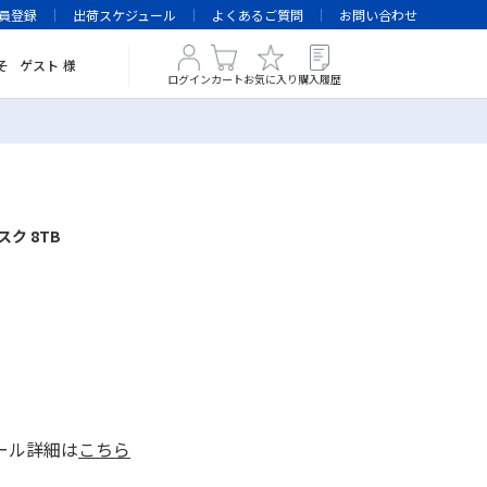
員登録
出荷スケジュール
よくあるご質問
お問い合わせ
そ
ゲスト
様
ログイン
カート
お気に入り
購入履歴
ク 8TB
ール詳細は
こちら