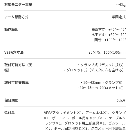
対応モニター重量
～8kg
アーム駆動方式
半固定式
動作範囲
垂直方向…+45°～-45°
水平方向…+90°～-90°
回転…+180°～-180°
VESA穴寸法
75×75、100×100mm
取付可能方法（天
・クランプ式（デスクに挟む）
板）
・グロメット式（デスクに穴を空ける）
取付可能天板厚
・10～88mm（クランプ式）
・10～75mm（グロメット式）
保証期間
6ヵ月
添付品
VESAアタッチメント×1、アーム本体×1、クランプ
×1、ポール×1、ポール用キャップ×1、ケーブルク
ランプ×1、グロメット用上部金具×1、ゴムシール
×5、ポール固定用ねじ×3、グロメット用下部金具