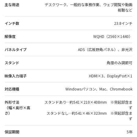
主な用途
デスクワーク、一般的な事務作業、ウェブ閲覧や動画
視聴など
インチ数
23.8インチ
解像度
WQHD（2560×1440）
パネルタイプ
ADS（広視野角パネル）、非光沢
スタンド
角度のみ調節可
映像入力端子
HDMI×3、DisplayPort×1
対応機種
Windowsパソコン、Mac、Chromebook
外形寸法
スタンドあり…約541×210×408mm ※突起部含ま
（幅×奥行×高
ず
さ）
スタンドなし…約541×46×323mm ※突起部含ま
ず
保証期間
5年