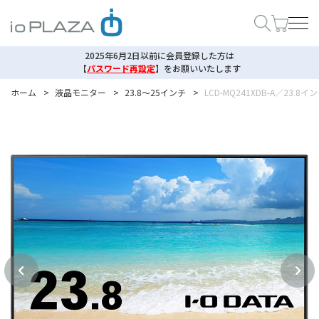
2025年6月2日以前に会員登録した方は
【
パスワード再設定
】
をお願いいたします
ホーム
>
液晶モニター
>
23.8～25インチ
>
LCD-MQ241XDB-A／23.