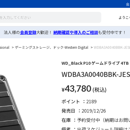
会
ようこ
法人様の
会員登録
大歓迎！
納期確認や導入のご相談
も受付中です！
ional
>
ゲーミングストレージ、ドック-Western Digital
>
WDBA3A0040BBK-JES
WD_Black P10 ゲームドライブ 4TB 
WDBA3A0040BBK-JE
43,780
¥
ポイント
2189
発売日
2019/12/26
在庫
予約受付中（納期はお問
備考
出荷スケジュール詳細は