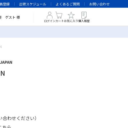
員登録
出荷スケジュール
よくあるご質問
お問い合わせ
そ
ゲスト
様
ログイン
カート
お気に入り
購入履歴
N
JAPAN
SN
い合わせください）
こちら