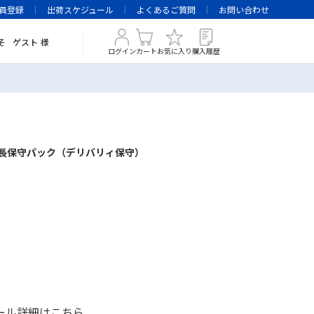
員登録
出荷スケジュール
よくあるご質問
お問い合わせ
そ
ゲスト
様
ログイン
カート
お気に入り
購入履歴
年間延長保守パック（デリバリィ保守）
ール詳細は
こちら