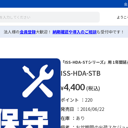
会
ようこ
法人様の
会員登録
大歓迎！
納期確認や導入のご相談
も受付中です！
「ISS-HDA-STシリーズ」用 1
ISS-HDA-STB
4,400
¥
ポイント
220
発売日
2016/06/22
在庫
あり
備考
お盆期間の出荷スケジュ