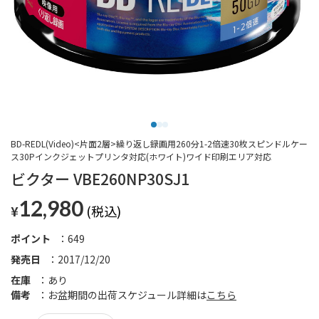
BD-REDL(Video)<片面2層>繰り返し録画用260分1-2倍速30枚スピンドルケー
ス30Pインクジェットプリンタ対応(ホワイト)ワイド印刷エリア対応
ビクター VBE260NP30SJ1
12,980
¥
ポイント
649
発売日
2017/12/20
在庫
あり
備考
お盆期間の出荷スケジュール詳細は
こちら