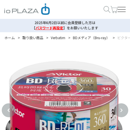
2025年6月2日以前に会員登録した方は
【
パスワード再設定
】
をお願いいたします
ホーム
>
取り扱い商品
>
Verbatim
>
BDメディア（Bru-ray）
>
ビクター 