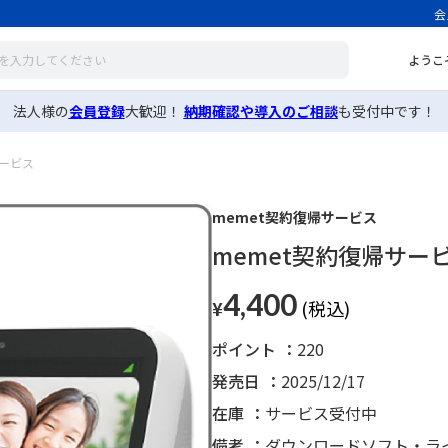
会
ようこ
法人様の
会員登録
大歓迎！
納期確認や導入のご相談
も受付中です！
サービス
memet契約復帰サービス
memet契約復帰サー
4,400
¥
ポイント
220
発売日
2025/12/17
在庫
サービス受付中
備考
ダウンロードソフト・ラ