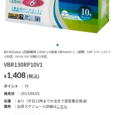
BD-R(Video) 1回録画用 130分 1-6倍速 1枚5mmｹｰｽ（透明）10P ｲﾝｸｼﾞｪｯﾄﾌﾟﾘ
ﾝﾀ対応（ﾎﾜｲﾄ) ﾜｲﾄﾞ印刷ｴﾘｱ対応
VBR130RP10V1
1,408
¥
ポイント
70
発売日
2013/04/01
在庫
あり（平日11時までの注文で翌営業日発送）
備考
出荷スケジュール詳細は
こちら