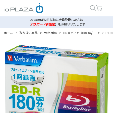
2025年6月2日以前に会員登録した方は
【
パスワード再設定
】
をお願いいたします
ホーム
>
取り扱い商品
>
Verbatim
>
BDメディア（Bru-ray）
>
VBR130