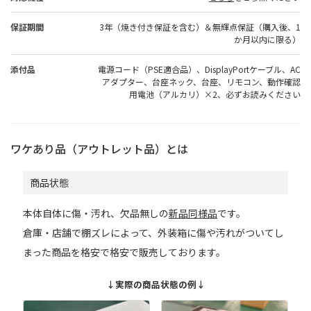
保証期間
3年（焼き付き保証を含む）＆無輝点保証（購入後、1
か月以内に限る）
添付品
電源コード（PSE適合品）、DisplayPortケーブル、AC
アダプター、台座ネック、台座、リモコン、動作確認
用電池（アルカリ）×2、必ずお読みください
ワケあり品（アウトレット品）とは
商品状態
本体自体に傷・汚れ、欠品無しの
新品同様品
です。
倉庫・店舗で棚ズレによって、外装箱に傷や汚れがついてし
まった商品を格安で格安で販売しております。
↓実際の商品状態の例↓