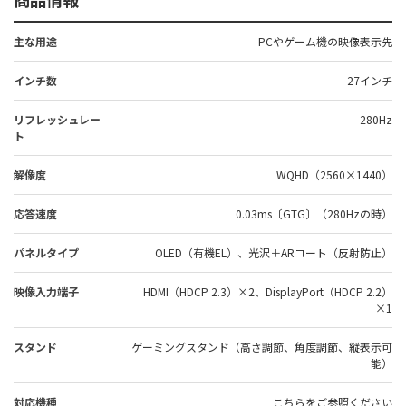
主な用途
PCやゲーム機の映像表示先
インチ数
27インチ
リフレッシュレー
280Hz
ト
解像度
WQHD（2560×1440）
応答速度
0.03ms〔GTG〕（280Hzの時）
パネルタイプ
OLED（有機EL）、光沢＋ARコート（反射防止）
映像入力端子
HDMI（HDCP 2.3）×2、DisplayPort（HDCP 2.2）
×1
スタンド
ゲーミングスタンド（高さ調節、角度調節、縦表示可
能）
対応機種
こちら
をご参照ください