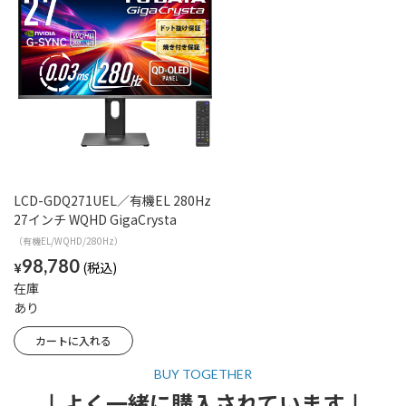
LCD-GDQ271UEL／有機EL 280Hz
27インチ WQHD GigaCrysta
（有機EL/WQHD/280Hz）
98,780
¥
在庫
あり
↓よく一緒に購入されています↓