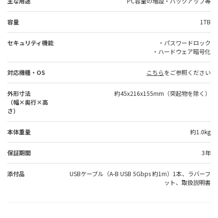
主な用途
PC容量の増設・バックアップ等
容量
1TB
セキュリティ機能
・パスワードロック
・ハードウェア暗号化
対応機種・OS
こちら
をご参照ください
外形寸法
約45x216x155mm（突起物を除く）
（幅×奥行×高
さ）
本体重量
約1.0kg
保証期間
3年
添付品
USBケーブル（A-B USB 5Gbps 約1m）1本、ラバーフ
ット、取扱説明書