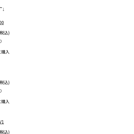
↓
00
り
に購入
り
に購入
V1