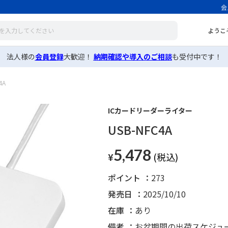
会
ようこ
法人様の
会員登録
大歓迎！
納期確認や導入のご相談
も受付中です！
4A
ICカードリーダーライター
USB-NFC4A
5,478
¥
ポイント
273
発売日
2025/10/10
在庫
あり
備考
お盆期間の出荷スケジュ