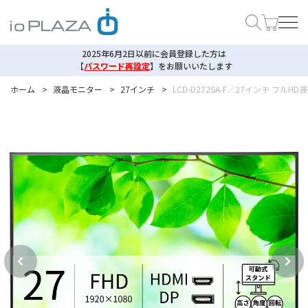
2025年6月2日以前に会員登録した方は
【
パスワード再設定
】
をお願いいたします
ホーム
>
液晶モニター
>
27インチ
>
LCD-D272SA-F／27インチ フル