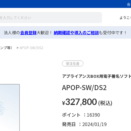
会
ようこ
法人様の
会員登録
大歓迎！
納期確認や導入のご相談
も受付中です！
ンプ等）
>
APOP-SW/DS2
アプライアンスBOX用電子署名ソフトウ
APOP-SW/DS2
327,800
¥
ポイント
16390
発売日
2024/01/19