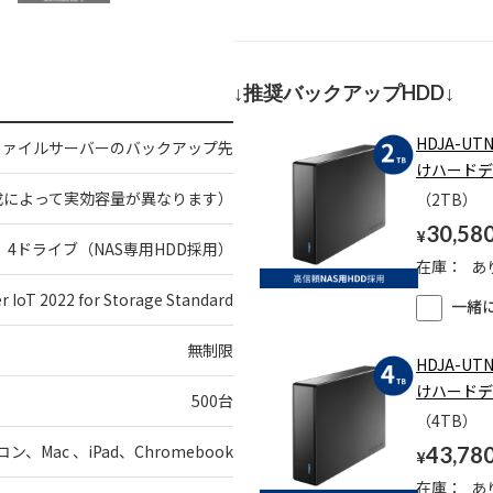
↓推奨バックアップHDD↓
HDJA-U
ファイルサーバーのバックアップ先
けハードデ
構成によって実効容量が異なります）
（2TB）
30,58
¥
4ドライブ（NAS専用HDD採用）
在庫：
あ
r IoT 2022 for Storage Standard
一緒
無制限
HDJA-U
けハードデ
500台
（4TB）
コン、Mac 、iPad、Chromebook
43,78
¥
在庫：
あ