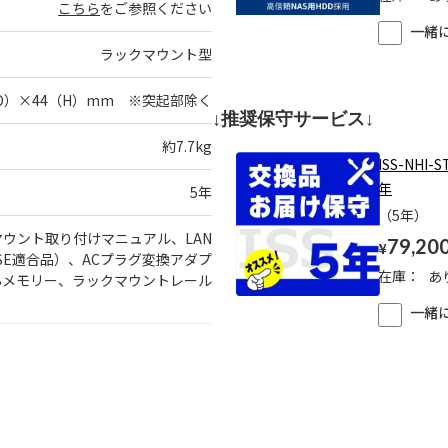
こちら
をご参照ください
一緒
ラックマウント型
（D）×44（H）mm ※突起部除く
↓推奨保守サービス↓
約7.7kg
ISS-NH
年
5年
（5年）
ウント取り付けマニュアル、LAN
79,20
¥
SE適合品）、ACプラグ変換アダプ
在庫：
あ
Bメモリー、ラックマウントレール
一緒