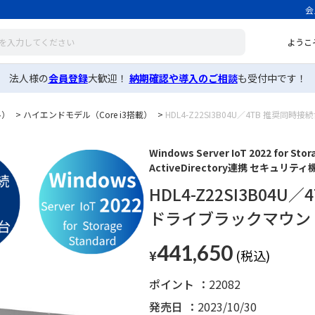
会
ようこ
法人様の
会員登録
大歓迎！
納期確認や導入のご相談
も受付中です！
ル）
>
ハイエンドモデル（Core i3搭載）
>
HDL4-Z22SI3B04U／4TB 推奨同
Windows Server IoT 2022 for St
ActiveDirectory連携 セキュ
HDL4-Z22SI3B04
ドライブラックマウント
441,650
¥
ポイント
22082
発売日
2023/10/30