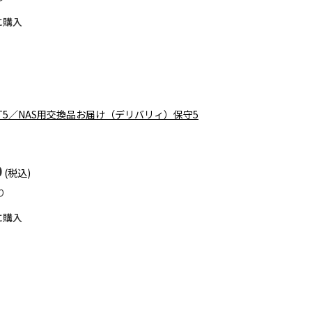
に購入
I-ST5／NAS用交換品お届け（デリバリィ）保守5
0
り
に購入