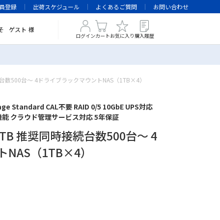
員登録
出荷スケジュール
よくあるご質問
お問い合わせ
そ
ゲスト
様
ログイン
カート
お気に入り
購入履歴
時接続台数500台～ 4ドライブラックマウントNAS（1TB×4）
orage Standard CAL不要 RAID 0/5 10GbE UPS対応
リティ機能 クラウド管理サービス対応 5年保証
U／4TB 推奨同時接続台数500台～ 4
NAS（1TB×4）