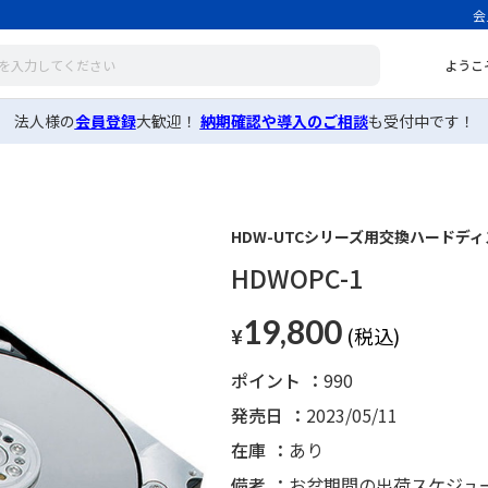
会
ようこ
法人様の
会員登録
大歓迎！
納期確認や導入のご相談
も受付中です！
HDW-UTCシリーズ用交換ハードディス
HDWOPC-1
19,800
¥
ポイント
990
発売日
2023/05/11
在庫
あり
備考
お盆期間の出荷スケジュ