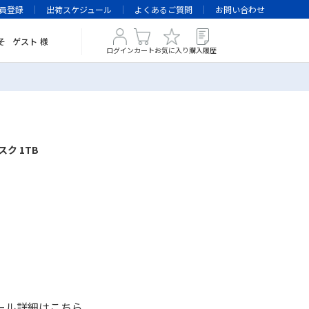
員登録
出荷スケジュール
よくあるご質問
お問い合わせ
そ
ゲスト
様
ログイン
カート
お気に入り
購入履歴
ク 1TB
ール詳細は
こちら