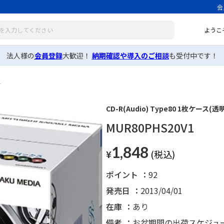
会
ようこ
法人様の
会員登録
大歓迎！
納期確認や導入のご相談
も受付中です！
1
CD-R(Audio) Type80 1枚ケース(透
MUR80PHS20V1
1,848
¥
ポイント
92
発売日
2013/04/01
在庫
あり
備考
お盆期間の出荷スケジュ