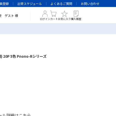
員登録
出荷スケジュール
よくあるご質問
お問い合わせ
そ
ゲスト
様
ログイン
カート
お気に入り
購入履歴
明) 20P 5色 Pnono-Rシリーズ
ール詳細は
こちら