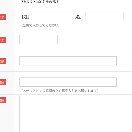
（HDD・SSD消去版）
［姓］
［名］
（全角で入力してください）
（メールアドレス確認のため再度入力をお願いします)