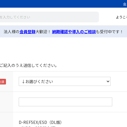
会
ようこ
法人様の
会員登録
大歓迎！
納期確認や導入のご相談
も受付中です！
ご記入のうえ送信してください。
D-REF5EX/ESD（DL版）