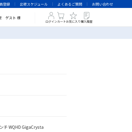
員登録
出荷スケジュール
よくあるご質問
お問い合わせ
そ
ゲスト
様
ログイン
カート
お気に入り
購入履歴
 WQHD GigaCrysta