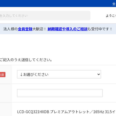
会
ようこ
法人様の
会員登録
大歓迎！
納期確認や導入のご相談
も受付中です！
ご記入のうえ送信してください。
LCD-GCQ321HXDB プレミアムアウトレット／165Hz 31.5インチ