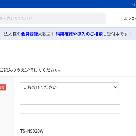
会
ようこ
法人様の
会員登録
大歓迎！
納期確認や導入のご相談
も受付中です！
ご記入のうえ送信してください。
TS-NS320W