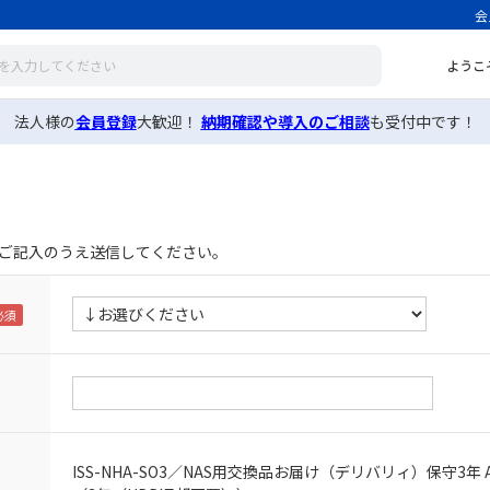
会
ようこ
法人様の
会員登録
大歓迎！
納期確認や導入のご相談
も受付中です！
ご記入のうえ送信してください。
ISS-NHA-SO3／NAS用交換品お届け（デリバリィ）保守3年 