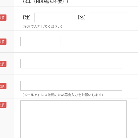
（3年（HDD返却不要））
［姓］
［名］
（全角で入力してください）
（メールアドレス確認のため再度入力をお願いします)